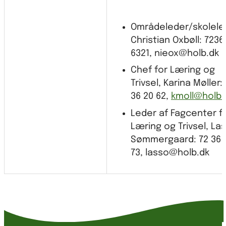
Områdeleder/skolele
Christian Oxbøll: 7236
6321, nieox@holb.dk
Chef for Læring og
Trivsel, Karina Møller:
36 20 62,
kmoll@holb.
Leder af Fagcenter f
Læring og Trivsel, La
Sømmergaard: 72 36 
73, lasso@holb.dk