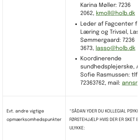
Karina Møller: 7236
2062,
kmoll@holb.dk
Leder af Fagcenter f
Læring og Trivsel, La
Sømmergaard: 7236
3673,
lasso@holb.dk
Koordinerende
sundhedsplejerske, 
Sofie Rasmussen: tlf.
72363762, mail:
annsr
Evt. andre vigtige
*SÅDAN YDER DU KOLLEGIAL PSYKI
opmærksomhedspunkter
FØRSTEHJÆLP HVIS DER ER SKET E
ULYKKE: