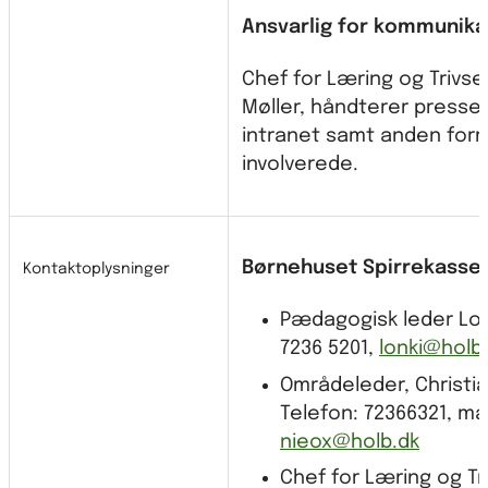
Ansvarlig for kommunika
Chef for Læring og Trivsel
Møller, håndterer presse
intranet samt anden formi
involverede.
Børnehuset Spirrekasse
Kontaktoplysninger
Pædagogisk leder Lon
7236 5201,
lonki@holb
Områdeleder, Christia
Telefon: 72366321, mai
nieox@holb.dk
Chef for Læring og Tri