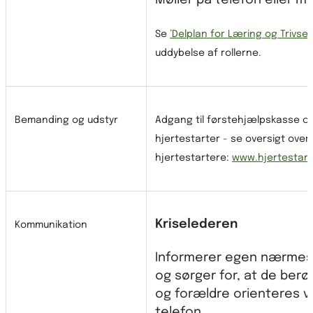
Møller på telefon eller mai
Se
’Delplan for Læring og Trivsel
uddybelse af rollerne.
Bemanding og udstyr
Adgang til førstehjælpskasse og
hjertestarter - se oversigt over
hjertestartere:
www.hjertestart
Kriselederen
Kommunikation
Informerer egen nærmes
og sørger for, at de berø
og forældre orienteres v
telefon.