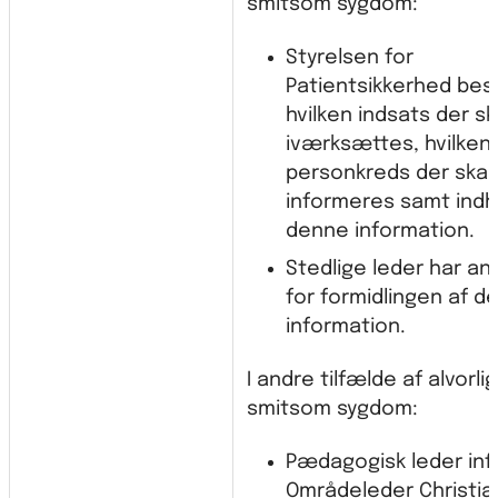
smitsom sygdom:
Styrelsen for
Patientsikkerhed besl
hvilken indsats der sk
iværksættes, hvilken
personkreds der skal
informeres samt indh
denne information.
Stedlige leder har an
for formidlingen af d
information.
I andre tilfælde af alvorlig
smitsom sygdom:
Pædagogisk leder in
Områdeleder Christia